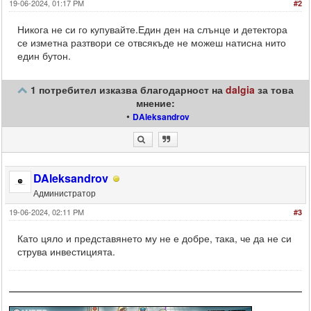
19-06-2024, 01:17 PM
#2
Никога не си го купувайте.Един ден на слънце и детектора
се изметна разтвори се отвсякъде не можеш натисна нито
един бутон.
1 потребител изказва благодарност на
dalgia
за това
мнение:
•
DAleksandrov
DAleksandrov
Администратор
19-06-2024, 02:11 PM
#3
Като цяло и представянето му не е добре, така, че да не си
струва инвестицията.