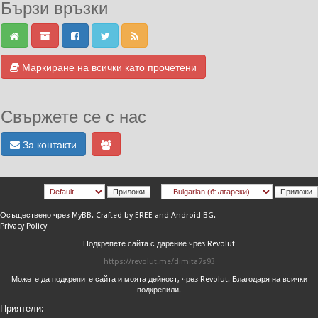
Бързи връзки
Маркиране на всички като прочетени
Свържете се с нас
За контакти
Осъществено чрез
MyBB
.
Crafted by EREE
and
Android BG
.
Privacy Policy
Подкрепете сайта с дарение чрез Revolut
https://revolut.me/dimita7s93
Можете да подкрепите сайта и моята дейност, чрез Revolut. Благодаря на всички
подкрепили.
Приятели: