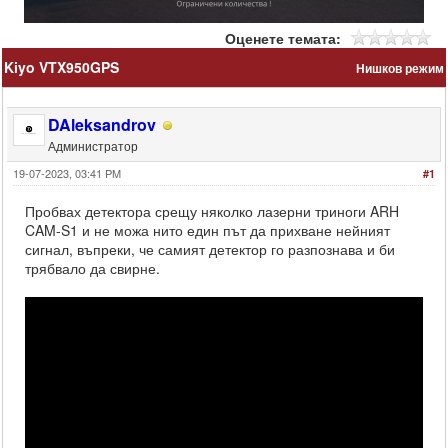
Оценете темата:
Kiyo VTX950GPS
Нишков режим
DAleksandrov
Администратор
19-07-2023, 03:41 PM
#1
Пробвах детектора срещу няколко лазерни триноги ARH
CAM-S1 и не можа нито един път да прихване нейният
сигнал, въпреки, че самият детектор го разпознава и би
трябвало да свирне.