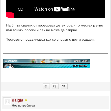
На 3 път свалих от прозореца детектора и го местех ръчно
във всички посоки и пак не можа да свирне.
Тестовете продължават как се справя с други радари.
dalgia
Нов потребител