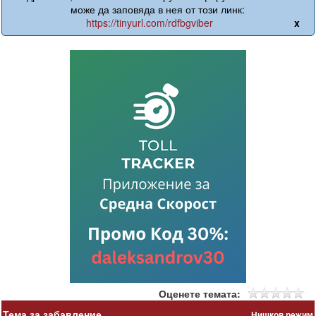
може да заповяда в нея от този линк:
https://tinyurl.com/rdfbgviber
x
Оценете темата:
Тема за забавление
Нишков режим