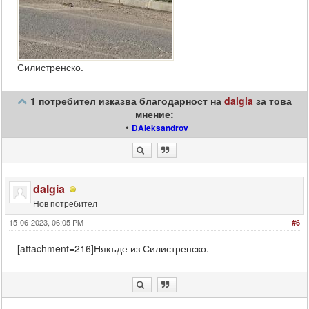
Силистренско.
1 потребител изказва благодарност на
dalgia
за това
мнение:
•
DAleksandrov
dalgia
Нов потребител
15-06-2023, 06:05 PM
#6
[attachment=216]Някъде из Силистренско.