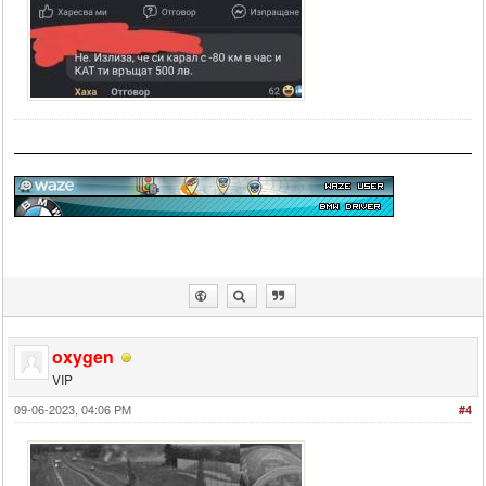
oxygen
VIP
09-06-2023, 04:06 PM
#4