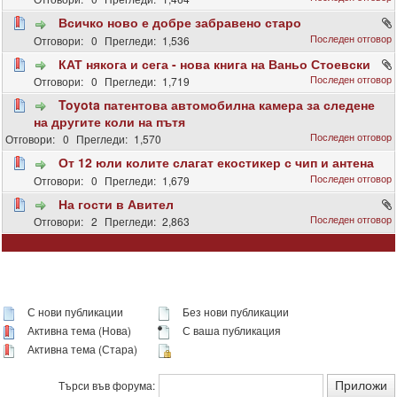
Всичко ново е добре забравено старо
0
1,536
КАТ някога и сега - нова книга на Ваньо Стоевски
0
1,719
Toyota патентова автомобилна камера за следене
на другите коли на пътя
0
1,570
От 12 юли колите слагат екостикер с чип и антена
0
1,679
На гости в Авител
2
2,863
С нови публикации
Без нови публикации
Активна тема (Нова)
С ваша публикация
Активна тема (Стара)
Търси във форума: