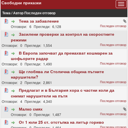
Свободни приказки
Тема
/
Автор
Последен отговор
Тема за забавление
6
6,128
Засилени проверки за контрол на скоростните
режими
0
1,554
В Европа започват да премахват кошмарен за
шофьорите радар
0
1,490
Ще глобява ли Столична община пътните
нарушители?
2
2,861
Предлагат и в България хора с частни коли да
снимат нарушители на пътя
4
4,340
Малко смях
0
1,487
От 1 юли 25 ст. отстъпка на литър гориво
0
1,464