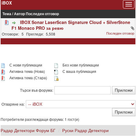
iBOX
Тема
/
Автор
Последен отговор
IBOX Sonar LaserScan Signature Cloud + SilverStone
F1 Monaco PRO за ревю
5
5,508
С нови публикации
Без нови публикации
Активна тема (Нова)
С ваша публикация
Активна тема (Стара)
Търси във форума:
Отваряне на:
Потребители разглеждащи форума: 1 гост(и)
Радар Детектори Форум БГ
Руски Радар Детектори