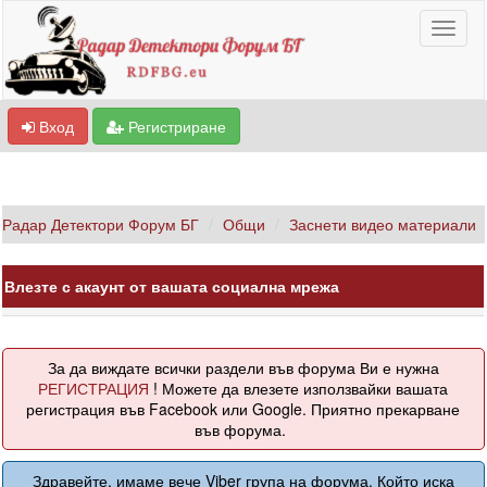
Вход
Регистриране
Радар Детектори Форум БГ
Общи
Заснети видео материали
Влезте с акаунт от вашата социална мрежа
За да виждате всички раздели във форума Ви е нужна
РЕГИСТРАЦИЯ
! Можете да влезете използвайки вашата
регистрация във Facebook или Google. Приятно прекарване
във форума.
Здравейте, имаме вече Viber група на форума. Който иска