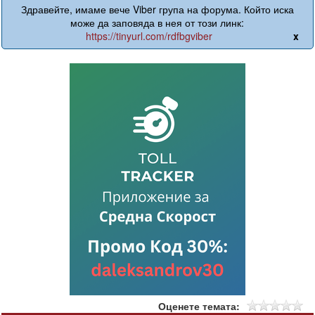
Здравейте, имаме вече Viber група на форума. Който иска
може да заповяда в нея от този линк:
https://tinyurl.com/rdfbgviber
x
Оценете темата: