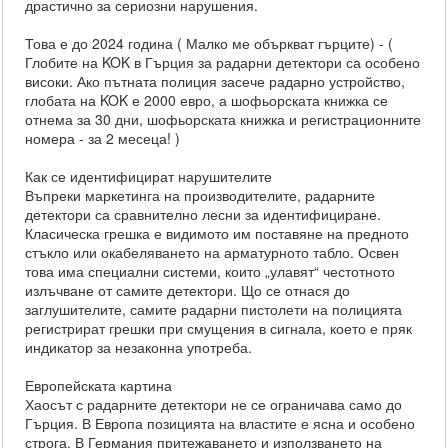
драстично за сериозни нарушения.
Това е до 2024 година ( Малко ме объркват гърците) - (
Глобите на KOK в Гърция за радарни детектори са особено
високи. Ако пътната полиция засече радарно устройство,
глобата на KOK е 2000 евро, а шофьорската книжка се
отнема за 30 дни, шофьорската книжка и регистрационните
номера - за 2 месеца! )
Как се идентифицират нарушителите
Въпреки маркетинга на производителите, радарните
детектори са сравнително лесни за идентифициране.
Класическа грешка е видимото им поставяне на предното
стъкло или окабеляването на арматурното табло. Освен
това има специални системи, които „улавят“ честотното
излъчване от самите детектори. Що се отнася до
заглушителите, самите радарни пистолети на полицията
регистрират грешки при смущения в сигнала, което е пряк
индикатор за незаконна употреба.
Европейската картина
Хаосът с радарните детектори не се ограничава само до
Гърция. В Европа позицията на властите е ясна и особено
строга. В Германия притежаването и използването на