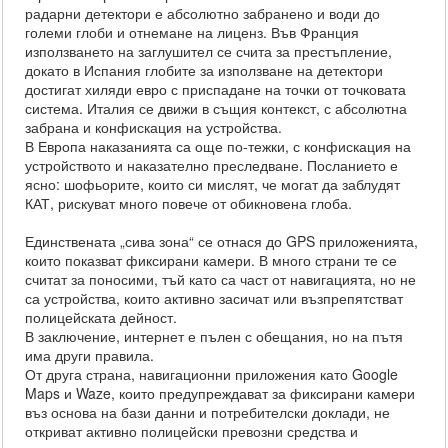
радарни детектори е абсолютно забранено и води до
големи глоби и отнемане на лиценз. Във Франция
използването на заглушител се счита за престъпление,
докато в Испания глобите за използване на детектори
достигат хиляди евро с приспадане на точки от точковата
система. Италия се движи в същия контекст, с абсолютна
забрана и конфискация на устройства.
В Европа наказанията са още по-тежки, с конфискация на
устройството и наказателно преследване. Посланието е
ясно: шофьорите, които си мислят, че могат да заблудят
КАТ, рискуват много повече от обикновена глоба.
Единствената „сива зона“ се отнася до GPS приложенията,
които показват фиксирани камери. В много страни те се
считат за поносими, тъй като са част от навигацията, но не
са устройства, които активно засичат или възпрепятстват
полицейската дейност.
В заключение, интернет е пълен с обещания, но на пътя
има други правила.
От друга страна, навигационни приложения като Google
Maps и Waze, които предупреждават за фиксирани камери
въз основа на бази данни и потребителски доклади, не
откриват активно полицейски превозни средства и