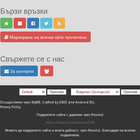
Бързи връзки
Маркиране на всички като прочетени
Свържете се с нас
За контакти
Осъществено чрез
MyBB
.
Crafted by EREE
and
Android BG
.
Privacy Policy
Подкрепете сайта с дарение чрез Revolut
https://revolut.me/dimita7s93
Можете да подкрепите сайта и моята дейност, чрез Revolut. Благодаря на всички
подкрепили.