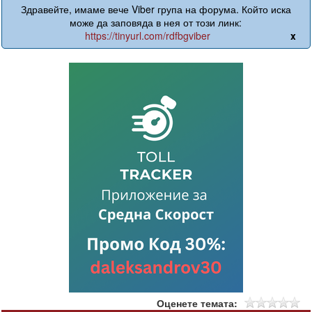
Здравейте, имаме вече Viber група на форума. Който иска
може да заповяда в нея от този линк:
https://tinyurl.com/rdfbgviber
x
Оценете темата: