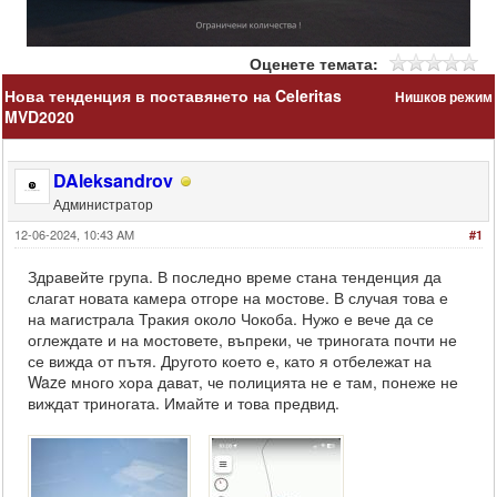
Оценете темата:
Нова тенденция в поставянето на Celeritas
Нишков режим
MVD2020
DAleksandrov
Администратор
12-06-2024, 10:43 AM
#1
Здравейте група. В последно време стана тенденция да
слагат новата камера отгоре на мостове. В случая това е
на магистрала Тракия около Чокоба. Нужо е вече да се
оглеждате и на мостовете, въпреки, че триногата почти не
се вижда от пътя. Другото което е, като я отбележат на
Waze много хора дават, че полицията не е там, понеже не
виждат триногата. Имайте и това предвид.