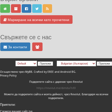
Маркиране на всички като прочетени
Свържете се с нас
За контакти
Осъществено чрез
MyBB
.
Crafted by EREE
and
Android BG
.
Privacy Policy
Подкрепете сайта с дарение чрез Revolut
https://revolut.me/dimita7s93
Можете да подкрепите сайта и моята дейност, чрез Revolut. Благодаря на всички
подкрепили.
Приятели:
Сложете вашият сайт тук