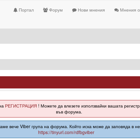
Портал
Форум
Нови мнения
Мнения о
жна
РЕГИСТРАЦИЯ
! Можете да влезете използвайки вашата регист
във форума.
аме вече Viber група на форума. Който иска може да заповяда в нея
https://tinyurl.com/rdfbgviber