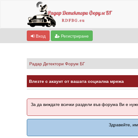
Вход
Регистриране
Радар Детектори Форум БГ
Влезте с акаунт от вашата социална мрежа
За да виждате всички раздели във форума Ви е ну
Здравейте, им