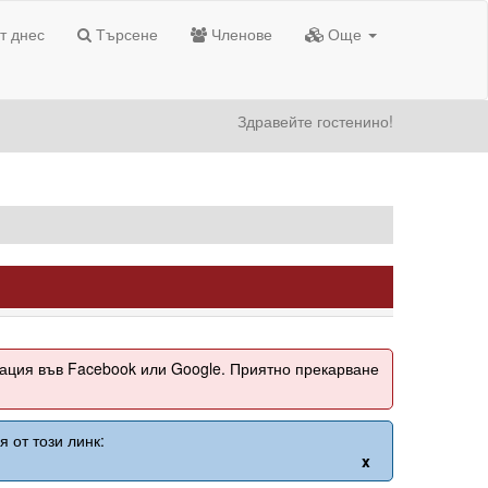
т днес
Търсене
Членове
Още
Здравейте гостенино!
рация във Facebook или Google. Приятно прекарване
 от този линк:
x