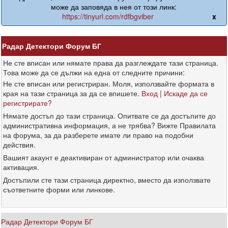
може да заповяда в нея от този линк:
https://tinyurl.com/rdfbgviber
x
Радар Детектори Форум БГ
Не сте вписан или нямате права да разглеждате тази страница.
Това може да се дължи на една от следните причини:
Не сте вписан или регистриран. Моля, използвайте формата в
края на тази страница за да се впишете.
Вход
|
Искаде да се
регистрирате?
Нямате достъп до тази страница. Опитвате се да достъпите до
административна информация, а не трябва? Вижте Правилата
на форума, за да разберете имате ли право на подобни
действия.
Вашият акаунт е деактивиран от администратор или очаква
активация.
Достъпили сте тази страница директно, вместо да използвате
съответните форми или линкове.
Радар Детектори Форум БГ