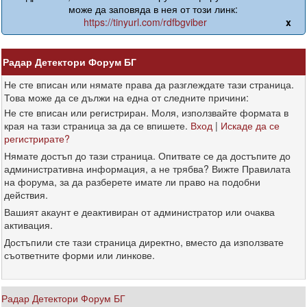
може да заповяда в нея от този линк:
https://tinyurl.com/rdfbgviber
x
Радар Детектори Форум БГ
Не сте вписан или нямате права да разглеждате тази страница.
Това може да се дължи на една от следните причини:
Не сте вписан или регистриран. Моля, използвайте формата в
края на тази страница за да се впишете.
Вход
|
Искаде да се
регистрирате?
Нямате достъп до тази страница. Опитвате се да достъпите до
административна информация, а не трябва? Вижте Правилата
на форума, за да разберете имате ли право на подобни
действия.
Вашият акаунт е деактивиран от администратор или очаква
активация.
Достъпили сте тази страница директно, вместо да използвате
съответните форми или линкове.
Радар Детектори Форум БГ