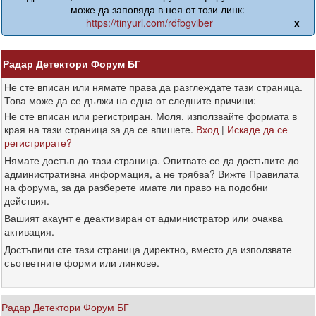
може да заповяда в нея от този линк:
https://tinyurl.com/rdfbgviber
x
Радар Детектори Форум БГ
Не сте вписан или нямате права да разглеждате тази страница.
Това може да се дължи на една от следните причини:
Не сте вписан или регистриран. Моля, използвайте формата в
края на тази страница за да се впишете.
Вход
|
Искаде да се
регистрирате?
Нямате достъп до тази страница. Опитвате се да достъпите до
административна информация, а не трябва? Вижте Правилата
на форума, за да разберете имате ли право на подобни
действия.
Вашият акаунт е деактивиран от администратор или очаква
активация.
Достъпили сте тази страница директно, вместо да използвате
съответните форми или линкове.
Радар Детектори Форум БГ