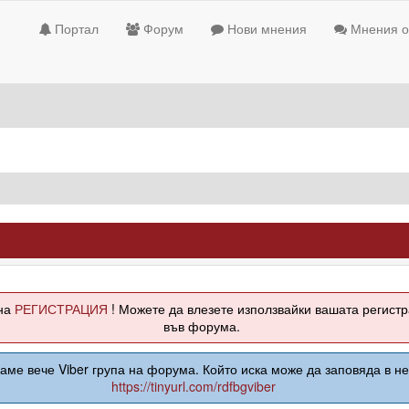
Портал
Форум
Нови мнения
Мнения о
жна
РЕГИСТРАЦИЯ
! Можете да влезете използвайки вашата регист
във форума.
аме вече Viber група на форума. Който иска може да заповяда в нея
https://tinyurl.com/rdfbgviber