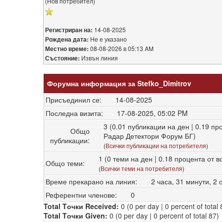
(Нов потребител)
14-08-2025
Регистриран на:
Не е указано
Рождена дата:
08-08-2026 в 05:13 AM
Местно време:
Извън линия
Състояние:
Форумна информация за Stefko_Dimitrov
Присъединил се:
14-08-2025
Последна визита:
17-08-2025, 05:02 PM
3 (0.01 публикации на ден | 0.19 пр
Общо
Радар Детектори Форум БГ)
публикации:
(
Всички публикации на потребителя
)
1 (0 теми на ден | 0.18 процента от в
Общо теми:
(
Всички теми на потребителя
)
Време прекарано на линия:
2 часа, 31 минути, 2 
Референтни членове:
0
Total Tочки Received:
0
(0 per day | 0 percent of total 
Total Tочки Given:
0 (0 per day | 0 percent of total 87)