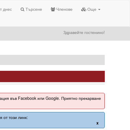
т днес
Търсене
Членове
Още
Здравейте гостенино!
рация във Facebook или Google. Приятно прекарване
 от този линк:
x