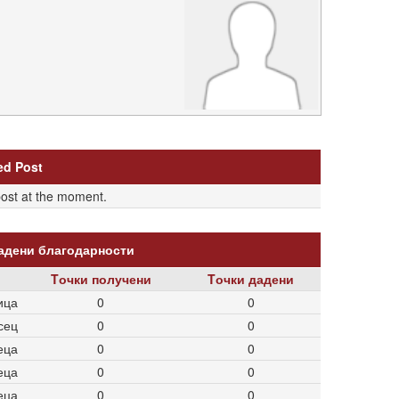
ed Post
post at the moment.
дадени благодарности
Tочки получени
Tочки дадени
ица
0
0
сец
0
0
еца
0
0
еца
0
0
еца
0
0