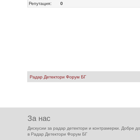
Репутация:
0
Радар Детектори Форум БГ
За нас
Дискусии за радар детектори и контрамерки. Добре д
в Радар Детектори Форум БГ