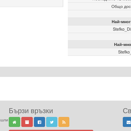
Общо дос
Най-мног
Stefko_Di
Най-мно
Stefko
Бързи връзки
Св
ошли