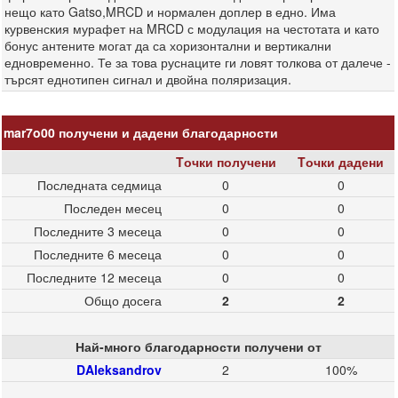
нещо като Gatso,MRCD и нормален доплер в едно. Има
курвенския мурафет на MRCD с модулация на честотата и като
бонус антените могат да са хоризонтални и вертикални
едновременно. Те за това руснаците ги ловят толкова от далече -
търсят еднотипен сигнал и двойна поляризация.
mar7o00 получени и дадени благодарности
Tочки получени
Tочки дадени
Последната седмица
0
0
Последен месец
0
0
Последните 3 месеца
0
0
Последните 6 месеца
0
0
Последните 12 месеца
0
0
Общо досега
2
2
Най-много благодарности получени от
DAleksandrov
2
100%