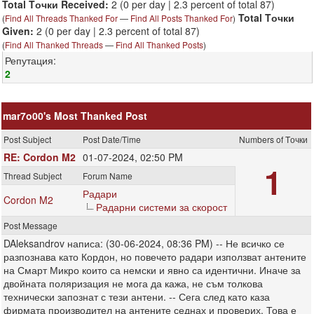
Total Tочки Received:
2
(0 per day | 2.3 percent of total 87)
Total Tочки
(
Find All Threads Thanked For
—
Find All Posts Thanked For
)
Given:
2 (0 per day | 2.3 percent of total 87)
(
Find All Thanked Threads
—
Find All Thanked Posts
)
Репутация:
2
mar7o00's Most Thanked Post
Post Subject
Post Date/Time
Numbers of Tочки
RE: Cordon M2
01-07-2024, 02:50 PM
1
Thread Subject
Forum Name
Радари
Cordon M2
Радарни системи за скорост
Post Message
DAleksandrov написа: (30-06-2024, 08:36 PM) -- Не всичко се
разпознава като Кордон, но повечето радари използват антените
на Смарт Микро които са немски и явно са идентични. Иначе за
двойната поляризация не мога да кажа, не съм толкова
технически запознат с тези антени. -- Сега след като каза
фирмата производител на антените седнах и проверих. Това е