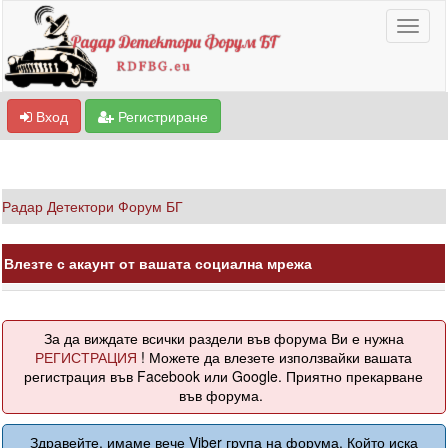
Вход
Регистриране
Радар Детектори Форум БГ
Влезте с акаунт от вашата социална мрежа
За да виждате всички раздели във форума Ви е нужна
РЕГИСТРАЦИЯ
! Можете да влезете използвайки вашата
регистрация във Facebook или Google. Приятно прекарване
във форума.
Здравейте, имаме вече Viber група на форума. Който иска