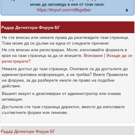
може да заповяда в нея от този линк:
https://tinyurl.com/rdfbgviber
x
Радар Детектори Форум БГ
Не сте вписан или нямате права да разглеждате тази страница.
Това може да се дължи на една от следните причини:
Не сте вписан или регистриран. Моля, използвайте формата в
края на тази страница за да се впишете.
Вписване
|
Искаде да се
регистрирате?
Нямате достъп до тази страница. Опитвате се да достъпите до
административна информация, а не трябва? Вижте Правилата
на форума, за да разберете имате ли право на подобни
действия.
Вашият акаунт е деактивиран от администратор или очаква
активация.
Достъпили сте тази страница директно, вместо да използвате
съответните форми или линкове.
Радар Детектори Форум БГ