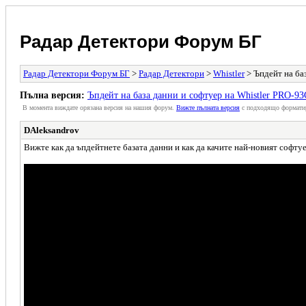
Радар Детектори Форум БГ
Радар Детектори Форум БГ
>
Радар Детектори
>
Whistler
> Ъпдейт на ба
Пълна версия:
Ъпдейт на база данни и софтуер на Whistler PRO-93
В момента виждате орязана версия на нашия форум.
Вижте пълната версия
с подходящо формати
DAleksandrov
Вижте как да ъпдейтнете базата данни и как да качите най-новият софтуе