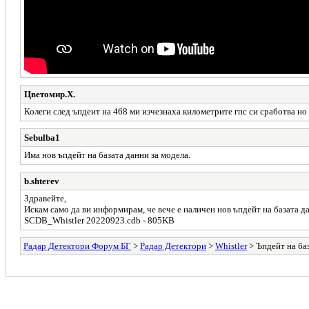
Цветомир.Х.
Колеги след ъпдеит на 468 ми изчезнаха километрите гпс си сработва но
Sebulba1
Има нов ъпдейт на базата данни за модела.
b.shterev
Здравейте,
Искам само да ви информирам, че вече е наличен нов ъпдейт на базата да
SCDB_Whistler 20220923.cdb - 805KB
Радар Детектори Форум БГ
>
Радар Детектори
>
Whistler
> Ъпдейт на ба