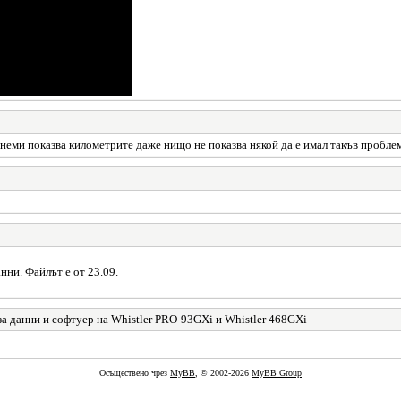
 неми показва километрите даже нищо не показва някой да е имал такъв пробле
нни. Файлът е от 23.09.
за данни и софтуер на Whistler PRO-93GXi и Whistler 468GXi
Осъществено чрез
MyBB
, © 2002-2026
MyBB Group